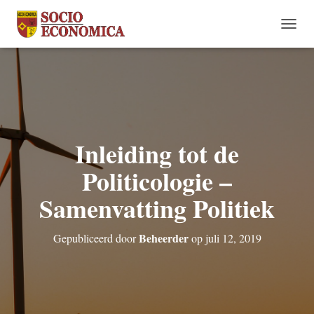
N
A
V
I
G
A
T
I
Inleiding tot de
E
W
Politicologie –
I
S
S
Samenvatting Politiek
E
L
E
Beheerder
Gepubliceerd door
op
juli 12, 2019
N