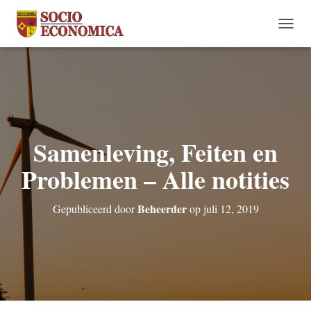
N
A
V
I
G
A
T
I
Samenleving, Feiten en
E
W
Problemen – Alle notities
I
S
S
Beheerder
E
Gepubliceerd door
op
juli 12, 2019
L
E
N