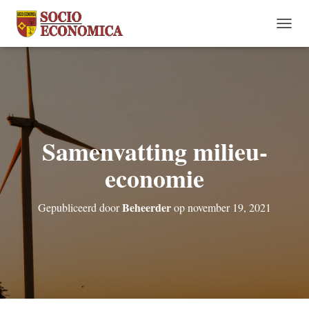
N
A
V
I
G
A
T
I
Samenvatting milieu-
E
W
economie
I
S
S
Beheerder
E
Gepubliceerd door
op
november 19, 2021
L
E
N