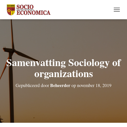
N
A
V
I
G
A
T
I
Samenvatting Sociology of
E
W
organizations
I
S
S
Beheerder
E
Gepubliceerd door
op
november 18, 2019
L
E
N